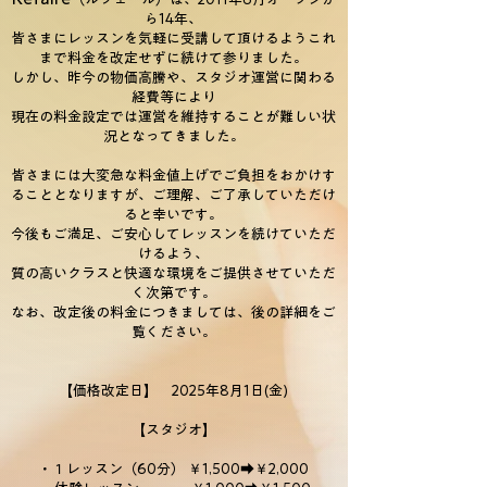
ら14年、
皆さまにレッスンを気軽に受講して頂けるようこれ
まで料金を改定せずに続けて参りました。
しかし、昨今の物価高騰や、スタジオ運営に関わる
経費等により
現在の料金設定では運営を維持することが難しい状
況となってきました。
皆さまには大変急な料金値上げでご負担をおかけす
ることとなりますが、
ご理解、ご了承していただけ
ると幸いです。
今後もご満足、ご安心してレッスンを続けていただ
けるよう、
質の高いクラスと快適な環境をご提供させていただ
く次第です。
なお、改定後の料金につきましては、後の詳細をご
覧ください。
【価格改定日】 2025年8月1日(金)
【スタジオ】
・１レッスン（60分） ￥1,500➡￥2,000