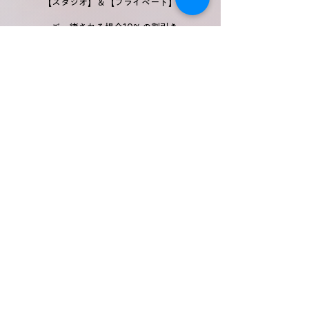
【スタジオ】＆【プライベート】
・ご一緒される場合10％の割引き
【スタンプカード】
・変更後➡5ポイント貯めると次回10％の割引
50P溜まるとよもぎ蒸しor腸楽セラピーの無料プ
レゼント
これからも引き続き、皆さまの心と体の健康をサポ
ートできるよう精進してまいりますので
今後とも何卒よろしくお願い申し上げます。
ご不明な点等もございましたら遠慮なくお問い合わ
せください。
暑さ厳しき折、体調を崩されませんよう
くれぐれもご自愛くださいませ
💗心より感謝を込めて💗